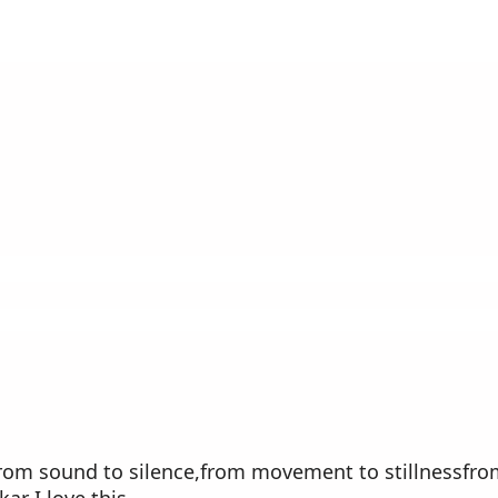
yfrom sound to silence,from movement to stillnessfro
ar I love this.