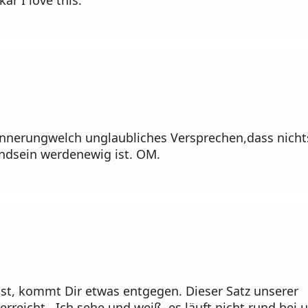
nnerungwelch unglaubliches Versprechen,dass nicht
undsein werdenewig ist. OM.
, kommt Dir etwas entgegen. Dieser Satz unserer
rreicht. Ich sehe und weiß, es läuft nicht rund bei u