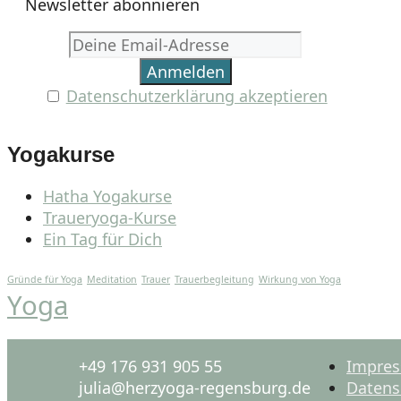
Newsletter abonnieren
Datenschutzerklärung akzeptieren
Yogakurse
Hatha Yogakurse
Traueryoga-Kurse
Ein Tag für Dich
Gründe für Yoga
Meditation
Trauer
Trauerbegleitung
Wirkung von Yoga
Yoga
+49 176 931 905 55
Impre
julia@herzyoga-regensburg.de
Datens